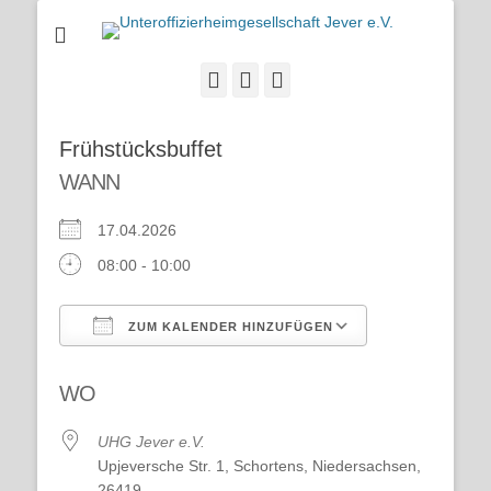
Homepage der UHG Jever e.V.
Unteroffizierheimge
Jever e.V.
E-
Website
Telefon
Mail
Frühstücksbuffet
WANN
17.04.2026
08:00 - 10:00
ZUM KALENDER HINZUFÜGEN
ICS herunterladen
Google Kalend
WO
UHG Jever e.V.
Upjeversche Str. 1, Schortens, Niedersachsen,
26419