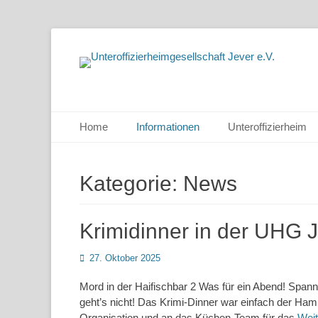
Homepage der UHG Jever e.V.
Unteroffizierheim
Primäres Menü
Zum
Home
Informationen
Unteroffizierheim
Inhalt
springen
Kategorie:
News
Krimidinner in der UHG 
Posted
27. Oktober 2025
on
Mord in der Haifischbar 2 Was für ein Abend! Sp
geht’s nicht! Das Krimi-Dinner war einfach der Ha
Organisation und an das Küchen-Team für das
Wei