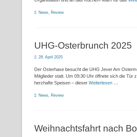
Kategorien
News
,
Review
UHG-Osterbrunch 2025
Posted
28. April 2025
on
Der Osterhase besucht die UHG Jever Am Ostermont
Mitglieder statt. Um 09:30 Uhr öffnete sich die Tür
herzhafte Speisen – dieser
Weiterlesen …
Kategorien
News
,
Review
Weihnachtsfahrt nach B