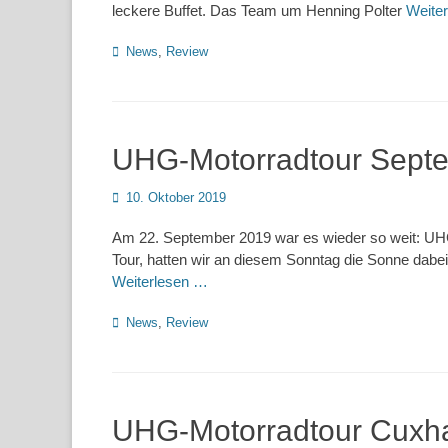
leckere Buffet. Das Team um Henning Polter
Weite
Kategorien
News
,
Review
UHG-Motorradtour Sept
Posted
10. Oktober 2019
on
Am 22. September 2019 war es wieder so weit: UHG
Tour, hatten wir an diesem Sonntag die Sonne dabe
Weiterlesen …
Kategorien
News
,
Review
UHG-Motorradtour Cuxha