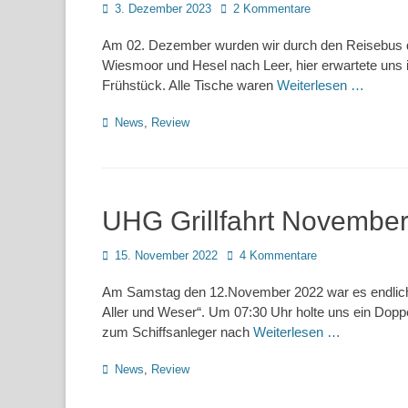
Posted
3. Dezember 2023
2 Kommentare
on
Am 02. Dezember wurden wir durch den Reisebus d
Wiesmoor und Hesel nach Leer, hier erwartete uns 
Frühstück. Alle Tische waren
Weiterlesen …
Kategorien
News
,
Review
UHG Grillfahrt Novembe
Posted
15. November 2022
4 Kommentare
on
Am Samstag den 12.November 2022 war es endlich wi
Aller und Weser“. Um 07:30 Uhr holte uns ein Dopp
zum Schiffsanleger nach
Weiterlesen …
Kategorien
News
,
Review