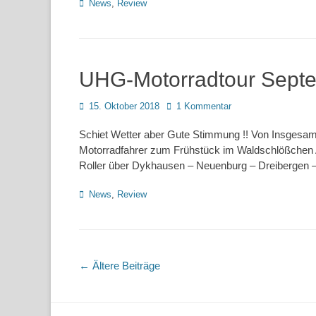
Kategorien
News
,
Review
UHG-Motorradtour Sept
Posted
15. Oktober 2018
1 Kommentar
on
Schiet Wetter aber Gute Stimmung !! Von Insgesa
Motorradfahrer zum Frühstück im Waldschlößchen 
Roller über Dykhausen – Neuenburg – Dreibergen 
Kategorien
News
,
Review
Beitragsnavigation
←
Ältere Beiträge