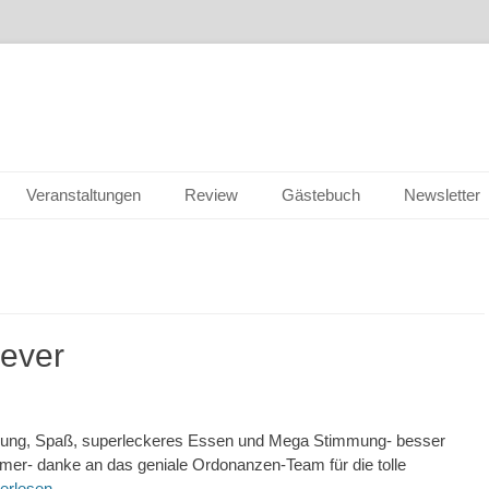
gesellschaft Jever e.V.
Veranstaltungen
Review
Gästebuch
Newsletter
Jever
annung, Spaß, superleckeres Essen und Mega Stimmung- besser
mmer- danke an das geniale Ordonanzen-Team für die tolle
terlesen …