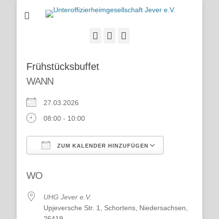
Homepage der UHG Jever e.V.
Unteroffizierheimge
Jever e.V.
E-
Website
Telefon
Mail
Frühstücksbuffet
WANN
27.03.2026
08:00 - 10:00
ZUM KALENDER HINZUFÜGEN
ICS herunterladen
Google Kalend
WO
UHG Jever e.V.
Upjeversche Str. 1, Schortens, Niedersachsen,
26419